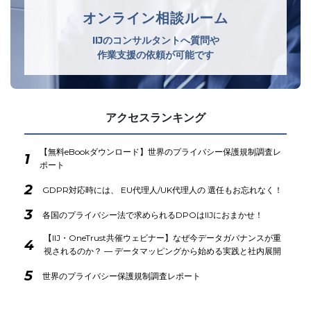
オンライン相談ルーム
IIJのコンサルタントへ質問や
作業支援の依頼が可能です
アクセスランキング
【無料eBookダウンロード】世界のプライバシー保護規制調査レ
1
ポート
2
GDPR対応時には、 EU代理人/UK代理人の 選任もお忘れなく！
3
各国のプライバシー法で求められるDPOはIIJにおまかせ！
【IIJ・OneTrust共催ウェビナー】なぜ今データガバナンスが重
4
視されるのか？ ― データマッピングから始める実践と社内展開
5
世界のプライバシー保護規制調査レポート