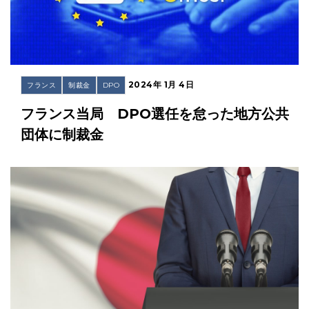
2024年 1月 4日
フランス
制裁金
DPO
フランス当局 DPO選任を怠った地方公共
団体に制裁金