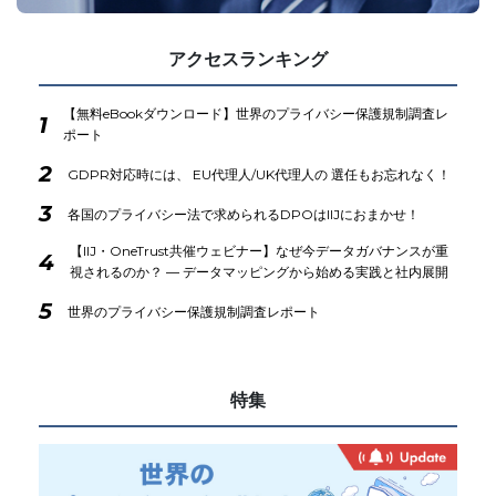
アクセスランキング
【無料eBookダウンロード】世界のプライバシー保護規制調査レ
1
ポート
2
GDPR対応時には、 EU代理人/UK代理人の 選任もお忘れなく！
3
各国のプライバシー法で求められるDPOはIIJにおまかせ！
【IIJ・OneTrust共催ウェビナー】なぜ今データガバナンスが重
4
視されるのか？ ― データマッピングから始める実践と社内展開
5
世界のプライバシー保護規制調査レポート
特集