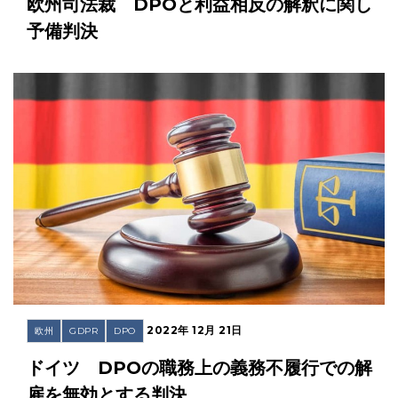
欧州司法裁 DPOと利益相反の解釈に関し
予備判決
2022年 12月 21日
欧州
GDPR
DPO
ドイツ DPOの職務上の義務不履行での解
雇を無効とする判決