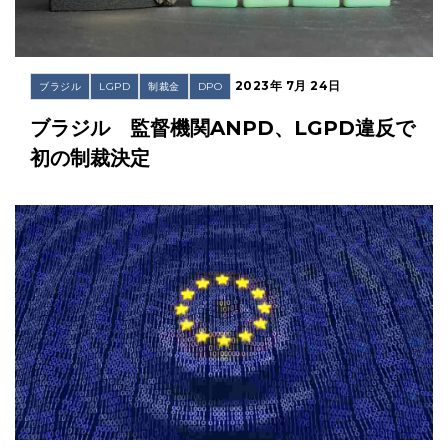
2023年 7月 24日
ブラジル
LGPD
制裁金
DPO
ブラジル 監督機関ANPD、LGPD違反で
初の制裁決定