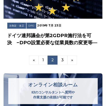
2019年 7月 23日
法制定・改正
DPO
ドイツ連邦議会が第2GDPR施行法を可
決 −DPO設置必要な従業員数の変更等—
«
1
2
3
»
オンライン相談ルーム
IIJのコンサルタントへ質問や
作業支援の依頼が可能です