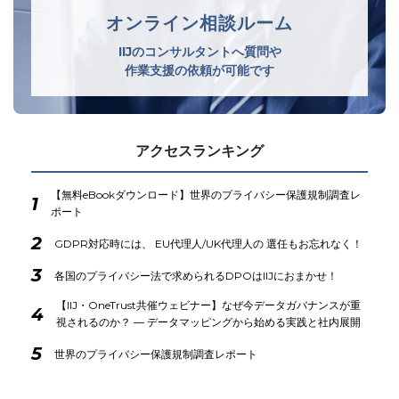
オンライン相談ルーム
IIJのコンサルタントへ質問や
作業支援の依頼が可能です
アクセスランキング
【無料eBookダウンロード】世界のプライバシー保護規制調査レ
1
ポート
2
GDPR対応時には、 EU代理人/UK代理人の 選任もお忘れなく！
3
各国のプライバシー法で求められるDPOはIIJにおまかせ！
【IIJ・OneTrust共催ウェビナー】なぜ今データガバナンスが重
4
視されるのか？ ― データマッピングから始める実践と社内展開
5
世界のプライバシー保護規制調査レポート