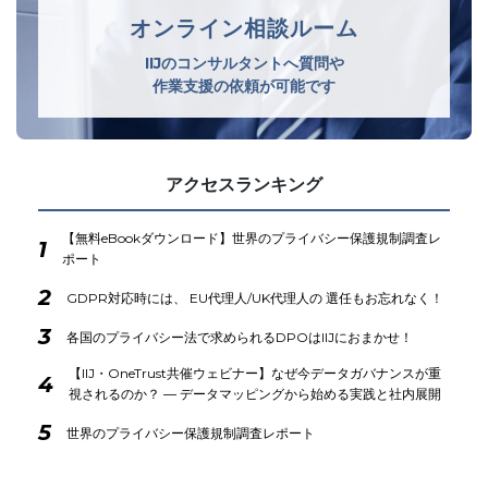
オンライン相談ルーム
IIJのコンサルタントへ質問や
作業支援の依頼が可能です
アクセスランキング
【無料eBookダウンロード】世界のプライバシー保護規制調査レ
1
ポート
2
GDPR対応時には、 EU代理人/UK代理人の 選任もお忘れなく！
3
各国のプライバシー法で求められるDPOはIIJにおまかせ！
【IIJ・OneTrust共催ウェビナー】なぜ今データガバナンスが重
4
視されるのか？ ― データマッピングから始める実践と社内展開
5
世界のプライバシー保護規制調査レポート