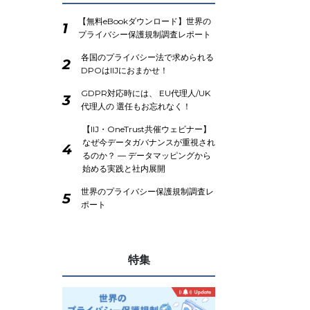
【無料eBookダウンロード】世界の
1
プライバシー保護規制調査レポート
各国のプライバシー法で求められる
2
DPOはIIJにおまかせ！
GDPR対応時には、 EU代理人/UK
3
代理人の 選任もお忘れなく！
【IIJ・OneTrust共催ウェビナー】
なぜ今データガバナンスが重視され
4
るのか？ ― データマッピングから
始める実践と社内展開
世界のプライバシー保護規制調査レ
5
ポート
特集