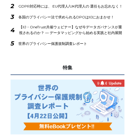
2
GDPR対応時には、 EU代理人/UK代理人の 選任もお忘れなく！
3
各国のプライバシー法で求められるDPOはIIJにおまかせ！
【IIJ・OneTrust共催ウェビナー】なぜ今データガバナンスが重
4
視されるのか？ ― データマッピングから始める実践と社内展開
5
世界のプライバシー保護規制調査レポート
特集