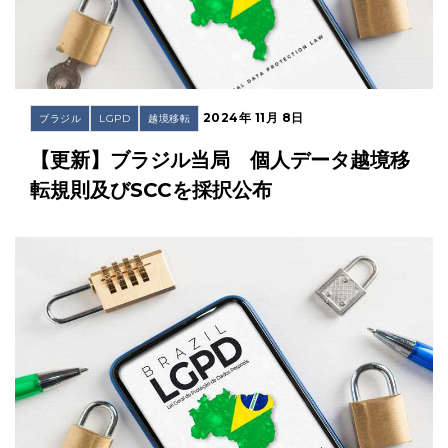
2024年 11月 8日
ブラジル
LGPD
越境移転
【更新】ブラジル当局 個人データ越境移
転規則及びSCCを採択公布