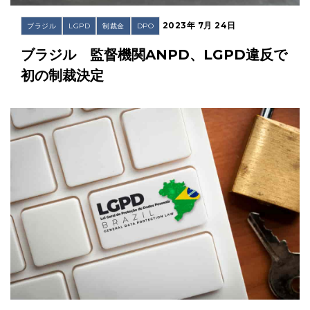
2023年 7月 24日
ブラジル
LGPD
制裁金
DPO
ブラジル 監督機関ANPD、LGPD違反で
初の制裁決定