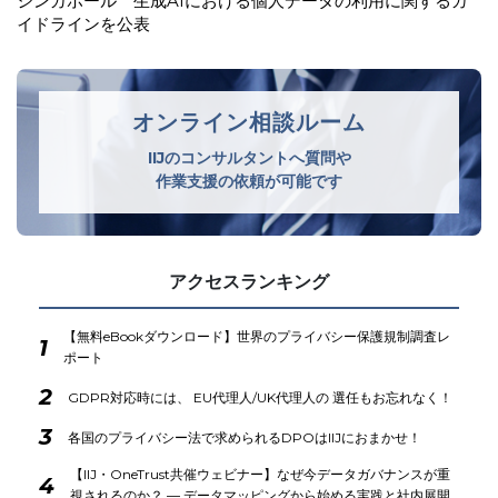
欧州委 違法商品等への対策が不十分としてデジタルサービ
ス法違反でAliExpress…
オンライン相談ルーム
IIJのコンサルタントへ質問や
作業支援の依頼が可能です
アクセスランキング
【無料eBookダウンロード】世界のプライバシー保護規制調査レ
1
ポート
2
GDPR対応時には、 EU代理人/UK代理人の 選任もお忘れなく！
3
各国のプライバシー法で求められるDPOはIIJにおまかせ！
【IIJ・OneTrust共催ウェビナー】なぜ今データガバナンスが重
4
視されるのか？ ― データマッピングから始める実践と社内展開