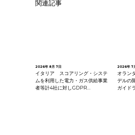
関連記事
2026年 8月 7日
2026年 7月 30日
にお
イタリア スコアリング・システ
オランダデータ
関す
ムを利用した電力・ガス供給事業
デルの開発・導
者等計4社に対しGDPR…
ガイドラインを