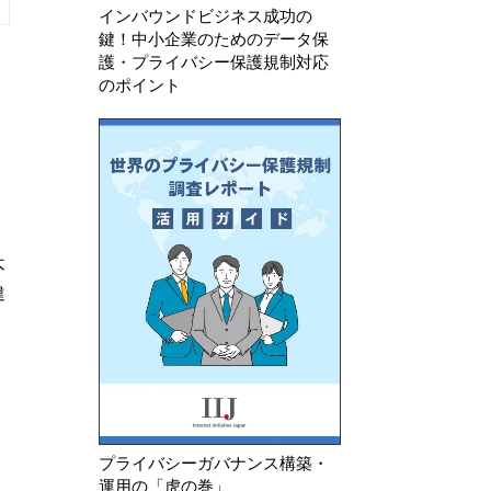
インバウンドビジネス成功の
鍵！中小企業のためのデータ保
護・プライバシー保護規制対応
のポイント
26年 7月 24日
2026年 8月 7日
タリア 年齢確認及びAIモデル
フランスCNIL 電子メー
前学習に関する情報提供の不備
けるトラッキングピクセル
で米国生成AI企業に…
る指針のQ&…
プライバシーガバナンス構築・
運用の「虎の巻」