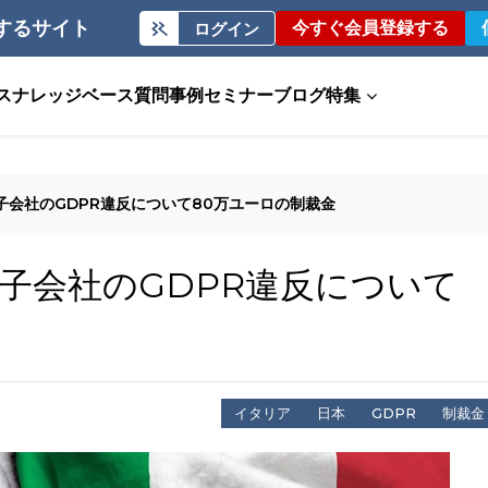
するサイト
今すぐ会員登録する
ログイン
ス
ナレッジベース
質問事例
セミナー
ブログ
特集
子会社のGDPR違反について80万ユーロの制裁金
子会社のGDPR違反について
イタリア
日本
GDPR
制裁金