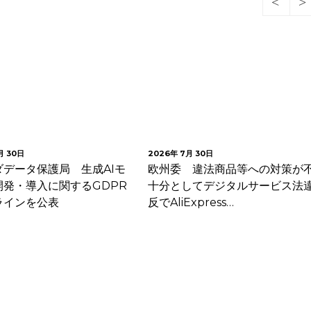
2026年 7月 30日
20
保護局 生成AIモ
欧州委 違法商品等への対策が不
イ
入に関するGDPR
十分としてデジタルサービス法違
事
公表
反でAliExpress…
等