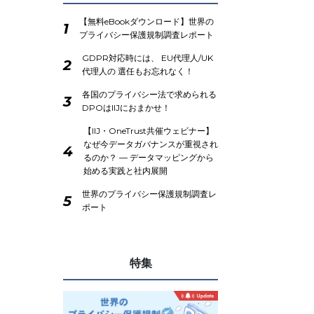
【無料eBookダウンロード】世界の
1
プライバシー保護規制調査レポート
GDPR対応時には、 EU代理人/UK
2
代理人の 選任もお忘れなく！
各国のプライバシー法で求められる
3
DPOはIIJにおまかせ！
【IIJ・OneTrust共催ウェビナー】
なぜ今データガバナンスが重視され
4
るのか？ ― データマッピングから
始める実践と社内展開
世界のプライバシー保護規制調査レ
5
ポート
特集