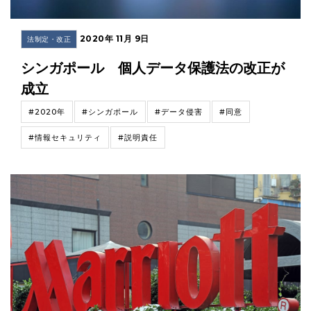
2020年 11月 9日
法制定・改正
シンガポール 個人データ保護法の改正が
成立
#2020年
#シンガポール
#データ侵害
#同意
#情報セキュリティ
#説明責任