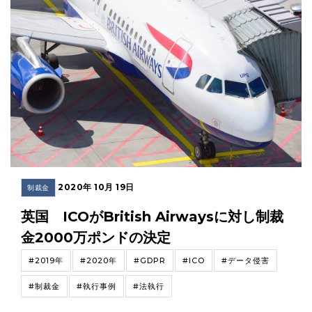
2020年 10月 19日
制裁金
英国 ICOがBritish Airwaysに対し制裁
金2000万ポンドの決定
#2019年
#2020年
#GDPR
#ICO
#データ侵害
#制裁金
#執行事例
#法執行