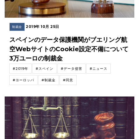
2019年 10月 25日
制裁金
スペインのデータ保護機関がブエリング航
空WebサイトのCookie設定不備について
3万ユーロの制裁金
#2019年
#スペイン
#データ侵害
#ニュース
#ヨーロッパ
#制裁金
#同意