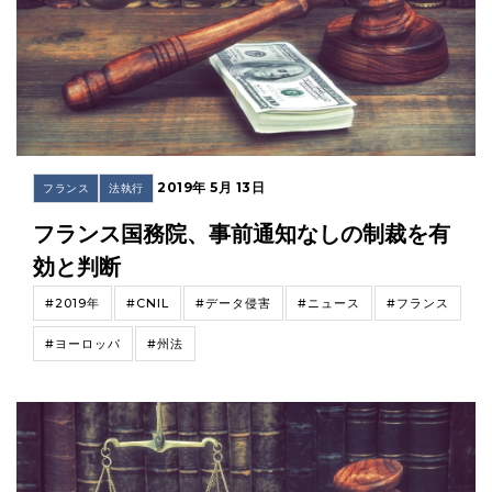
2019年 5月 13日
フランス
法執行
フランス国務院、事前通知なしの制裁を有
効と判断
#2019年
#CNIL
#データ侵害
#ニュース
#フランス
#ヨーロッパ
#州法