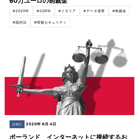
60万ユーロの制裁金
#2020年
#GDPR
#イタリア
#データ侵害
#制裁金
#国内法
#情報セキュリティ
2020年 6月 4日
法執行
ポーランド インターネットに接続するお