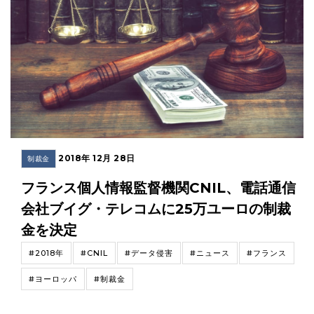
2018年 12月 28日
制裁金
フランス個人情報監督機関CNIL、電話通信
会社ブイグ・テレコムに25万ユーロの制裁
金を決定
#2018年
#CNIL
#データ侵害
#ニュース
#フランス
#ヨーロッパ
#制裁金