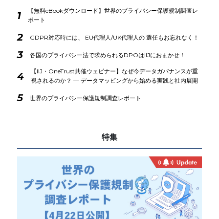
【無料eBookダウンロード】世界のプライバシー保護規制調査レ
1
ポート
2
GDPR対応時には、 EU代理人/UK代理人の 選任もお忘れなく！
3
各国のプライバシー法で求められるDPOはIIJにおまかせ！
【IIJ・OneTrust共催ウェビナー】なぜ今データガバナンスが重
4
視されるのか？ ― データマッピングから始める実践と社内展開
5
世界のプライバシー保護規制調査レポート
特集