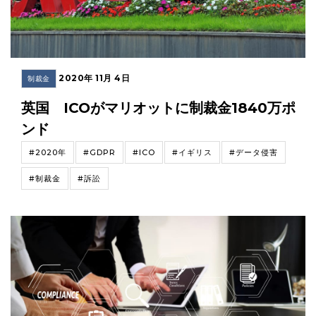
2020年 11月 4日
制裁金
英国 ICOがマリオットに制裁金1840万ポ
ンド
#2020年
#GDPR
#ICO
#イギリス
#データ侵害
#制裁金
#訴訟