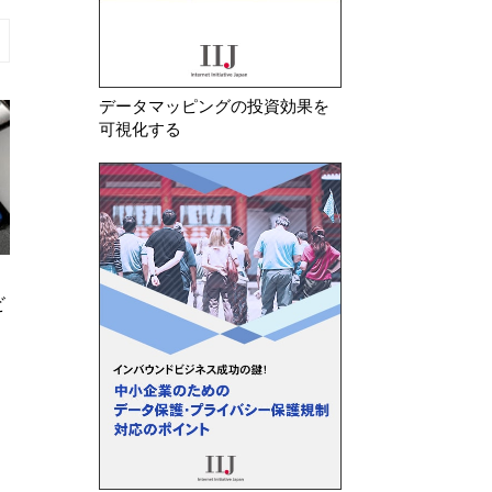
データマッピングの投資効果を
可視化する
2026年 1月 5日
2026年 6月 5日
ビ
米国テキサス州 テキサス州民か
米テキサス州 司
らの違法な情報取得について、テ
WhatsAppらの
レビメーカー5社を提訴
について提訴