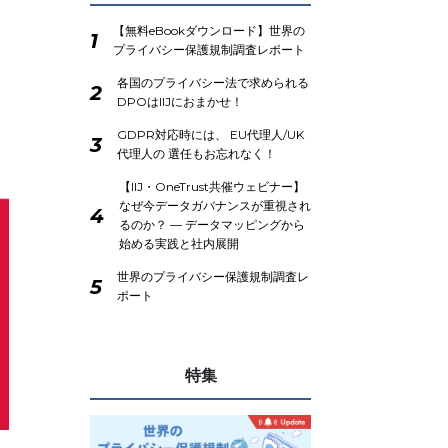
【無料eBookダウンロード】世界の
1
プライバシー保護規制調査レポート
各国のプライバシー法で求められる
2
DPOはIIJにおまかせ！
GDPR対応時には、 EU代理人/UK
3
代理人の 選任もお忘れなく！
【IIJ・OneTrust共催ウェビナー】
なぜ今データガバナンスが重視され
4
るのか？ ― データマッピングから
始める実践と社内展開
世界のプライバシー保護規制調査レ
5
ポート
特集