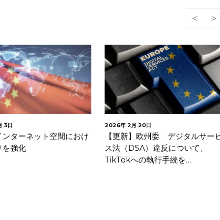
月 3日
2026年 2月 20日
インターネット空間におけ
【更新】欧州委 デジタルサー
りを強化
ス法（DSA）違反について、
TikTokへの執行手続を…