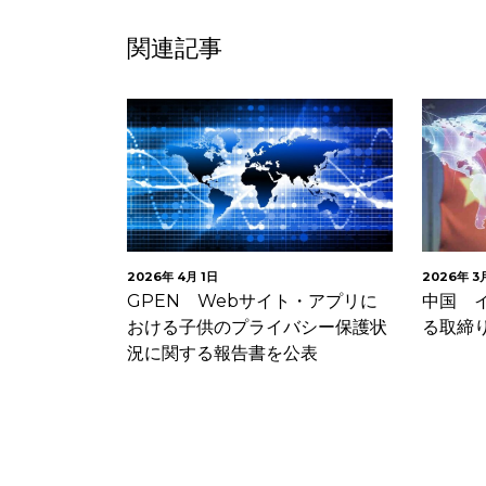
関連記事
2026年 4月 1日
2026年 3
長官が
GPEN Webサイト・アプリに
中国 
ライバシー侵害
おける子供のプライバシー保護状
る取締
況に関する報告書を公表