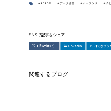
#2020年
#データ侵害
#ポーランド
#子
SNSで記事をシェア
（旧twitter）
Linkedin
はてなブッ
関連するブログ