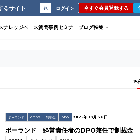
するサイト
今すぐ会員登録する
ログイン
ス
ナレッジベース
質問事例
セミナー
ブログ
特集
15
2025年 10月 28日
ポーランド
GDPR
制裁金
DPO
ポーランド 経営責任者のDPO兼任で制裁金