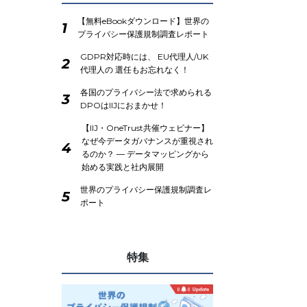
【無料eBookダウンロード】世界の
1
プライバシー保護規制調査レポート
GDPR対応時には、 EU代理人/UK
2
代理人の 選任もお忘れなく！
各国のプライバシー法で求められる
3
DPOはIIJにおまかせ！
【IIJ・OneTrust共催ウェビナー】
なぜ今データガバナンスが重視され
4
るのか？ ― データマッピングから
始める実践と社内展開
世界のプライバシー保護規制調査レ
5
ポート
特集