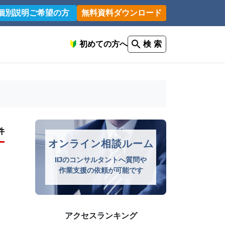
個別説明ご希望の方
無料資料ダウンロード
初めての方へ
検 索
件
オンライン相談ルーム
IIJのコンサルタントへ質問や
作業支援の依頼が可能です
アクセスランキング