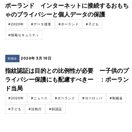
ポーランド インターネットに接続するおもち
ゃのプライバシーと個人データの保護
#2020年
#データ侵害
#ポーランド
#子ども
#情報セキュリティ
2020年 3月 10日
制裁金
指紋認証は目的との比例性が必要 ー子供のプ
ライバシー保護にも配慮すべきー ：ポーラン
ド当局
#2020年
#ニュース
#ポーランド
#ヨーロッパ
#制裁金
#子ども
#法執行
#顔認証