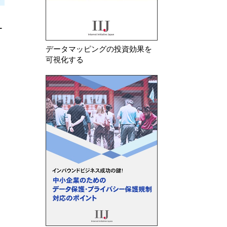
2026年 7月 28日
2026年 6月 5日
ソ
各国のAI関連法令・ガイドライ
米テキサス州 司
ン・ガイダンス等の公表状況
WhatsAppらの
データマッピングの投資効果を
について提訴
可視化する