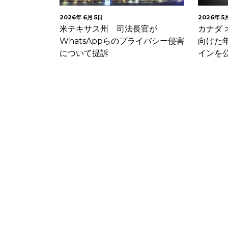
2026年 5月 14日
2026年 4
長官が
カナダ オンライン上の児童保護に
プライ
ライバシー侵害
向けた年齢確認に関するガイドラ
ト ダ
インを公表