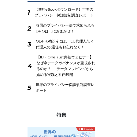
【無料eBookダウンロード】世界の
1
プライバシー保護規制調査レポート
各国のプライバシー法で求められる
2
DPOはIIJにおまかせ！
GDPR対応時には、 EU代理人/UK
3
代理人の 選任もお忘れなく！
【IIJ・OneTrust共催ウェビナー】
なぜ今データガバナンスが重視され
4
るのか？ ― データマッピングから
始める実践と社内展開
世界のプライバシー保護規制調査レ
5
ポート
特集