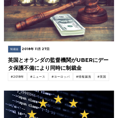
2018年 11月 27日
制裁金
英国とオランダの監督機関がUBERにデー
タ保護不備により同時に制裁金
#2018年
#ニュース
#ヨーロッパ
#情報漏洩
#英国