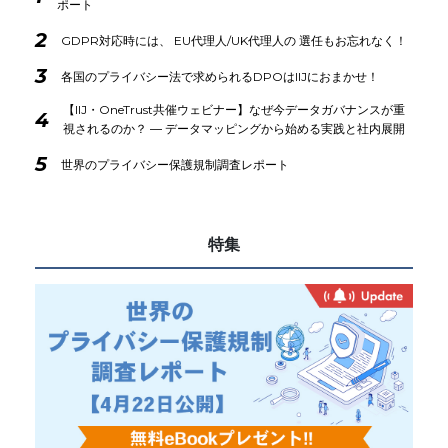
ポート
2
GDPR対応時には、 EU代理人/UK代理人の 選任もお忘れなく！
3
各国のプライバシー法で求められるDPOはIIJにおまかせ！
【IIJ・OneTrust共催ウェビナー】なぜ今データガバナンスが重
4
視されるのか？ ― データマッピングから始める実践と社内展開
5
世界のプライバシー保護規制調査レポート
特集