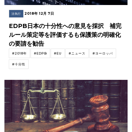
2018年 12月 7日
法執行
EDPB日本の十分性への意見を採択 補完
ルール策定等を評価するも保護策の明確化
の要請を勧告
#2018年
#EDPB
#EU
#ニュース
#ヨーロッパ
#十分性