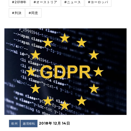
#2018年
#オーストリア
#ニュース
#ヨーロッパ
#判決
#同意
2018年 12月 14日
欧州
越境移転