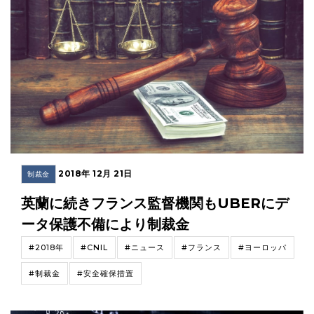
2018年 12月 21日
制裁金
英蘭に続きフランス監督機関もUBERにデ
ータ保護不備により制裁金
#2018年
#CNIL
#ニュース
#フランス
#ヨーロッパ
#制裁金
#安全確保措置