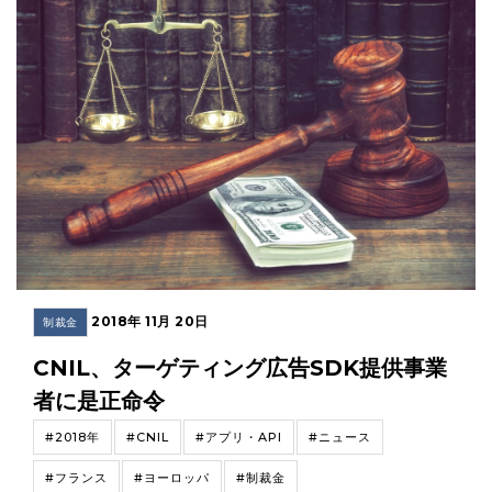
2018年 11月 20日
制裁金
CNIL、ターゲティング広告SDK提供事業
者に是正命令
#2018年
#CNIL
#アプリ・API
#ニュース
#フランス
#ヨーロッパ
#制裁金