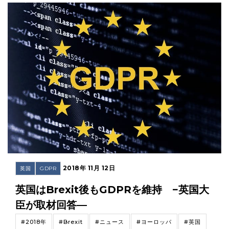
2018年 11月 12日
英国
GDPR
英国はBrexit後もGDPRを維持 −英国大
臣が取材回答—
#2018年
#Brexit
#ニュース
#ヨーロッパ
#英国