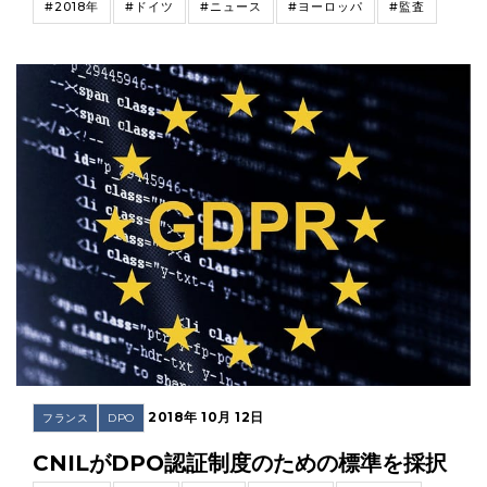
#2018年
#ドイツ
#ニュース
#ヨーロッパ
#監査
2018年 10月 12日
フランス
DPO
CNILがDPO認証制度のための標準を採択