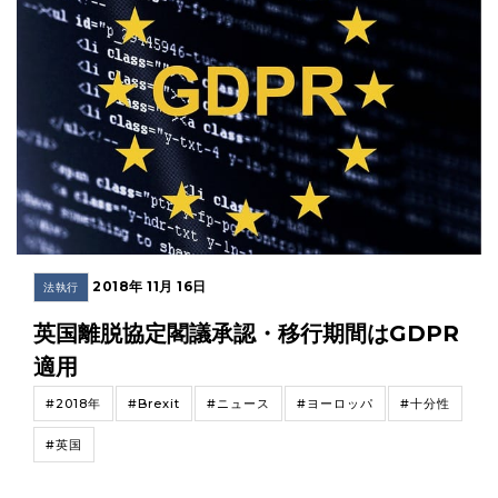
2018年 11月 16日
法執行
英国離脱協定閣議承認・移行期間はGDPR
適用
#2018年
#Brexit
#ニュース
#ヨーロッパ
#十分性
#英国