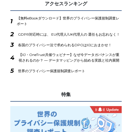
アクセスランキング
【無料eBookダウンロード】世界のプライバシー保護規制調査レ
1
ポート
2
GDPR対応時には、 EU代理人/UK代理人の 選任もお忘れなく！
3
各国のプライバシー法で求められるDPOはIIJにおまかせ！
【IIJ・OneTrust共催ウェビナー】なぜ今データガバナンスが重
4
視されるのか？ ― データマッピングから始める実践と社内展開
5
世界のプライバシー保護規制調査レポート
特集