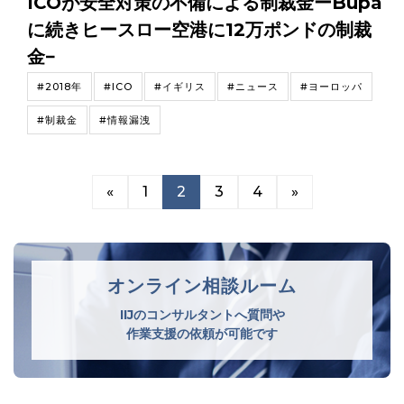
ICOが安全対策の不備による制裁金ーBupa
に続きヒースロー空港に12万ポンドの制裁
金−
#2018年
#ICO
#イギリス
#ニュース
#ヨーロッパ
#制裁金
#情報漏洩
«
1
2
3
4
»
オンライン相談ルーム
IIJのコンサルタントへ質問や
作業支援の依頼が可能です