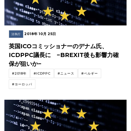
2018年 10月 25日
法執行
英国ICOコミッショナーのデナム氏、
ICDPPC議長に −BREXIT後も影響力確
保が狙いか−
#2018年
#ICDPPC
#ニュース
#ベルギー
#ヨーロッパ