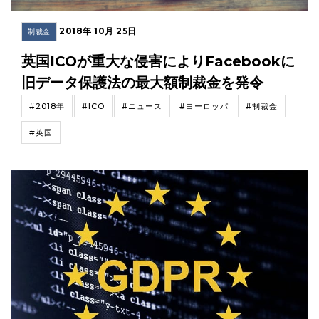
2018年 10月 25日
制裁金
英国ICOが重大な侵害によりFacebookに
旧データ保護法の最大額制裁金を発令
#2018年
#ICO
#ニュース
#ヨーロッパ
#制裁金
#英国