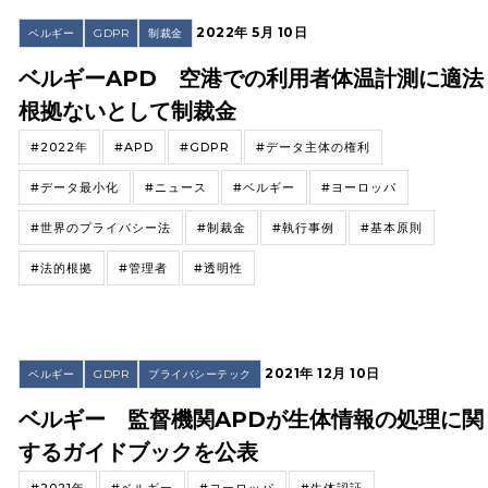
2022年 5月 10日
ベルギー
GDPR
制裁金
ベルギーAPD 空港での利用者体温計測に適法
根拠ないとして制裁金
#2022年
#APD
#GDPR
#データ主体の権利
#データ最小化
#ニュース
#ベルギー
#ヨーロッパ
#世界のプライバシー法
#制裁金
#執行事例
#基本原則
#法的根拠
#管理者
#透明性
2021年 12月 10日
ベルギー
GDPR
プライバシーテック
ベルギー 監督機関APDが生体情報の処理に関
するガイドブックを公表