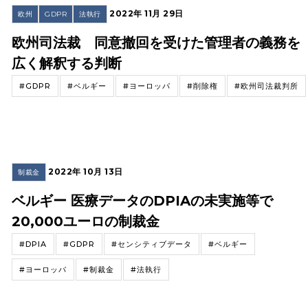
2022年 11月 29日
欧州
GDPR
法執行
欧州司法裁 同意撤回を受けた管理者の義務を
広く解釈する判断
#GDPR
#ベルギー
#ヨーロッパ
#削除権
#欧州司法裁判所
2022年 10月 13日
制裁金
ベルギー 医療データのDPIAの未実施等で
20,000ユーロの制裁金
#DPIA
#GDPR
#センシティブデータ
#ベルギー
#ヨーロッパ
#制裁金
#法執行