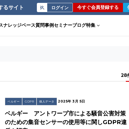
するサイト
今すぐ会員登録する
ログイン
ス
ナレッジベース
質問事例
セミナー
ブログ
特集
28
2025年 3月 5日
ベルギー
GDPR
個人データ
ベルギー アントワープ市による騒音公害対策
のための集音センサーの使用等に関しGDPR違