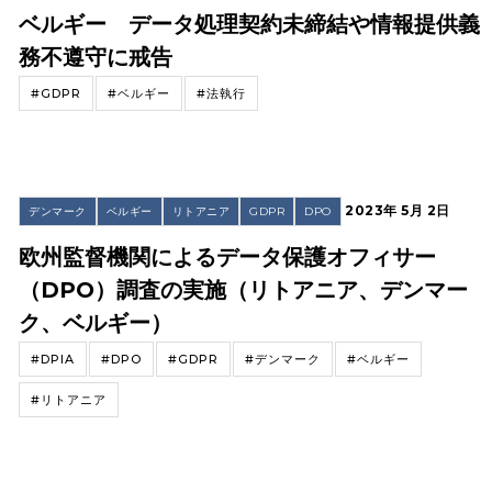
ベルギー データ処理契約未締結や情報提供義
務不遵守に戒告
#GDPR
#ベルギー
#法執行
2023年 5月 2日
デンマーク
ベルギー
リトアニア
GDPR
DPO
欧州監督機関によるデータ保護オフィサー
（DPO）調査の実施（リトアニア、デンマー
ク、ベルギー）
#DPIA
#DPO
#GDPR
#デンマーク
#ベルギー
#リトアニア