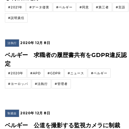
#2021年
#データ侵害
#ベルギー
#同意
#第三者
#言語
#説明責任
2020年 12月 8日
法執行
ベルギー 求職者の履歴書共有をGDPR違反認
定
#2020年
#APD
#GDPR
#ニュース
#ベルギー
#ヨーロッパ
#法執行
#管理者
2020年 12月 8日
制裁金
ベルギー 公道を撮影する監視カメラに制裁