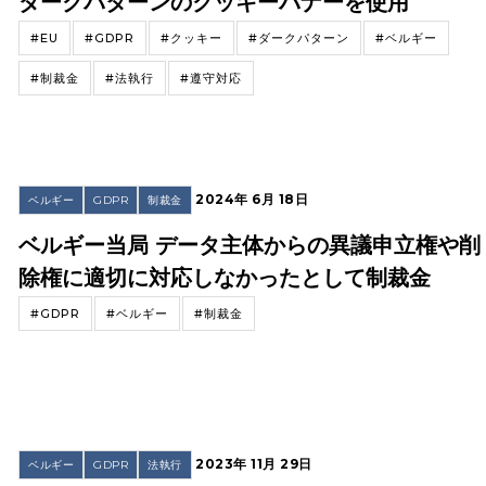
ダークパターンのクッキーバナーを使用
#EU
#GDPR
#クッキー
#ダークパターン
#ベルギー
#制裁金
#法執行
#遵守対応
2024年 6月 18日
ベルギー
GDPR
制裁金
ベルギー当局 データ主体からの異議申立権や削
除権に適切に対応しなかったとして制裁金
#GDPR
#ベルギー
#制裁金
2023年 11月 29日
ベルギー
GDPR
法執行