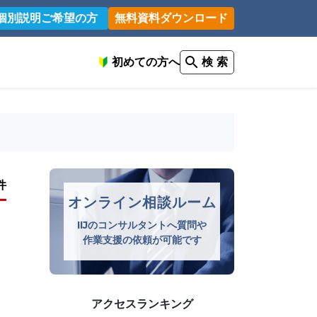
個別説明ご希望の方
無料資料ダウンロード
初めての方へ
検 索
件
オンライン相談ルーム
IIJのコンサルタントへ質問や
作業支援の依頼が可能です
アクセスランキング