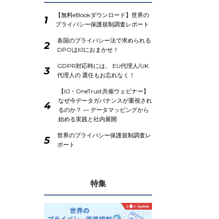
【無料eBookダウンロード】世界の
1
プライバシー保護規制調査レポート
各国のプライバシー法で求められる
2
DPOはIIJにおまかせ！
GDPR対応時には、 EU代理人/UK
3
代理人の 選任もお忘れなく！
【IIJ・OneTrust共催ウェビナー】
なぜ今データガバナンスが重視され
4
るのか？ ― データマッピングから
始める実践と社内展開
世界のプライバシー保護規制調査レ
5
ポート
特集