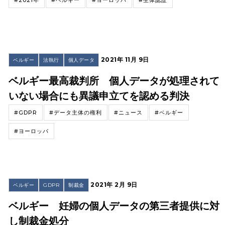
#2021年
#ベルギー
#ヨーロッパ
#生体認証
2021年 11月 9日
ベルギー
法執行
個人データ
ベルギー最高裁判所 個人データが処理されて
いない場合にも異議申立てを認める判決
#GDPR
#データ主体の権利
#ニュース
#ベルギー
#ヨーロッパ
2021年 2月 9日
ベルギー
GDPR
制裁金
ベルギー 妊婦の個人データの第三者提供に対
し制裁金処分