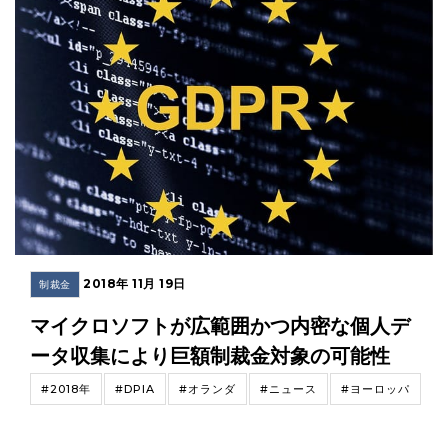
2018年 11月 19日
制裁金
マイクロソフトが広範囲かつ内密な個人デ
ータ収集により巨額制裁金対象の可能性
#2018年
#DPIA
#オランダ
#ニュース
#ヨーロッパ