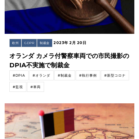
2023年 2月 20日
欧州
GDPR
制裁金
オランダ カメラ付警察車両での市民撮影の
DPIA不実施で制裁金
#DPIA
#オランダ
#制裁金
#執行事例
#新型コロナ
#監視
#車両