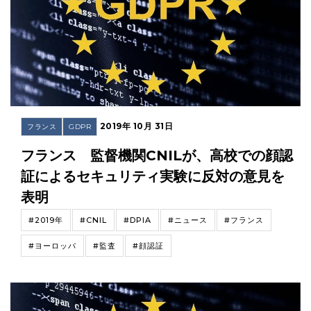
2019年 10月 31日
フランス
GDPR
フランス 監督機関CNILが、高校での顔認
証によるセキュリティ実験に反対の意見を
表明
#2019年
#CNIL
#DPIA
#ニュース
#フランス
#ヨーロッパ
#監査
#顔認証