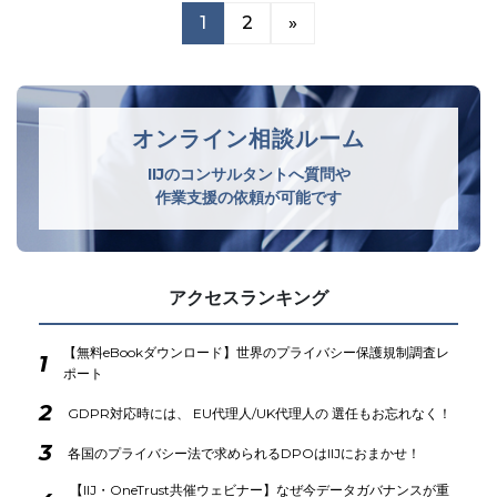
1
2
»
オンライン相談ルーム
IIJのコンサルタントへ質問や
作業支援の依頼が可能です
アクセスランキング
【無料eBookダウンロード】世界のプライバシー保護規制調査レ
1
ポート
2
GDPR対応時には、 EU代理人/UK代理人の 選任もお忘れなく！
3
各国のプライバシー法で求められるDPOはIIJにおまかせ！
【IIJ・OneTrust共催ウェビナー】なぜ今データガバナンスが重