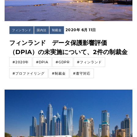
2020年 6月 11日
フィンランド
国内法
制裁金
フィンランド データ保護影響評価
（DPIA）の未実施について、2件の制裁金
#2020年
#DPIA
#GDPR
#フィンランド
#プロファイリング
#制裁金
#遵守対応