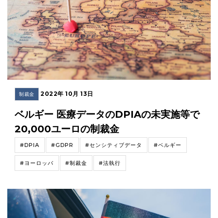
2022年 10月 13日
制裁金
ベルギー 医療データのDPIAの未実施等で
20,000ユーロの制裁金
#DPIA
#GDPR
#センシティブデータ
#ベルギー
#ヨーロッパ
#制裁金
#法執行