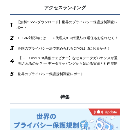
アクセスランキング
【無料eBookダウンロード】世界のプライバシー保護規制調査レ
1
ポート
2
GDPR対応時には、 EU代理人/UK代理人の 選任もお忘れなく！
3
各国のプライバシー法で求められるDPOはIIJにおまかせ！
【IIJ・OneTrust共催ウェビナー】なぜ今データガバナンスが重
4
視されるのか？ ― データマッピングから始める実践と社内展開
5
世界のプライバシー保護規制調査レポート
特集