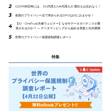
2
GDPR対応時には、 EU代理人/UK代理人の 選任もお忘れなく！
3
各国のプライバシー法で求められるDPOはIIJにおまかせ！
【IIJ・OneTrust共催ウェビナー】なぜ今データガバナンスが重
4
視されるのか？ ― データマッピングから始める実践と社内展開
5
世界のプライバシー保護規制調査レポート
特集