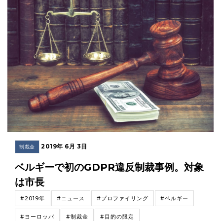
2019年 6月 3日
制裁金
ベルギーで初のGDPR違反制裁事例。対象
は市長
#2019年
#ニュース
#プロファイリング
#ベルギー
#ヨーロッパ
#制裁金
#目的の限定