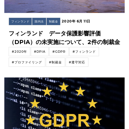
2020年 6月 11日
フィンランド
国内法
制裁金
フィンランド データ保護影響評価
（DPIA）の未実施について、2件の制裁金
#2020年
#DPIA
#GDPR
#フィンランド
#プロファイリング
#制裁金
#遵守対応