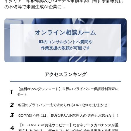
韓国 安全管理措置の不備及び不要な個人情報を廃棄してい
なかったことを理由に生活用品メ…
オンライン相談ルーム
IIJのコンサルタントへ質問や
作業支援の依頼が可能です
アクセスランキング
【無料eBookダウンロード】世界のプライバシー保護規制調査レ
1
ポート
2
各国のプライバシー法で求められるDPOはIIJにおまかせ！
3
GDPR対応時には、 EU代理人/UK代理人の 選任もお忘れなく！
【IIJ・OneTrust共催ウェビナー】なぜ今データガバナンスが重
4
視されるのか？ ― データマッピングから始める実践と社内展開