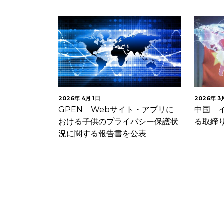
2026年 4月 1日
2026年 3
長官が
GPEN Webサイト・アプリに
中国 
ライバシー侵害
おける子供のプライバシー保護状
る取締
況に関する報告書を公表