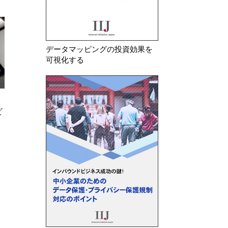
データマッピングの投資効果を
可視化する
2026年 1月 5日
2026年 6月 5日
ビ
米国テキサス州 テキサス州民か
米テキサス州 司
らの違法な情報取得について、テ
WhatsAppらの
レビメーカー5社を提訴
について提訴