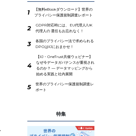
【無料eBookダウンロード】世界の
1
プライバシー保護規制調査レポート
GDPR対応時には、 EU代理人/UK
2
代理人の 選任もお忘れなく！
各国のプライバシー法で求められる
3
DPOはIIJにおまかせ！
【IIJ・OneTrust共催ウェビナー】
なぜ今データガバナンスが重視され
4
るのか？ ― データマッピングから
始める実践と社内展開
世界のプライバシー保護規制調査レ
5
ポート
特集
し