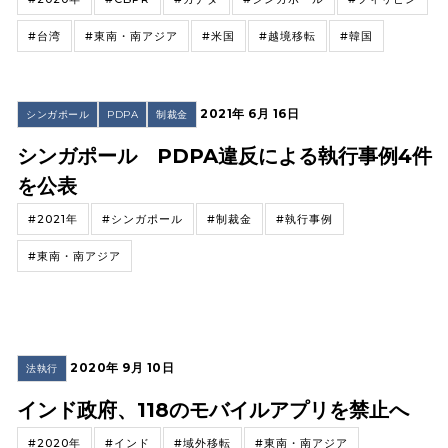
#台湾
#東南・南アジア
#米国
#越境移転
#韓国
2021年 6月 16日
シンガポール
PDPA
制裁金
シンガポール PDPA違反による執行事例4件
を公表
#2021年
#シンガポール
#制裁金
#執行事例
#東南・南アジア
2020年 9月 10日
法執行
インド政府、118のモバイルアプリを禁止へ
#2020年
#インド
#域外移転
#東南・南アジア