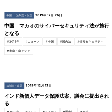
2019年 12月 26日
中国
法制定・改正
中国 マカオのサイバーセキュリティ法が施行
となる
#2019年
#ニュース
#中国
#国内法
#情報セキュリティ
#東南・南アジア
2019年 12月 13日
法制定・改正
インド新個人データ保護法案、議会に提出され
る
#2019年
#インド
#ニュース
#国内法
#政策