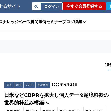
するサイト
今すぐ会員登録する
ログイン
ス
ナレッジベース
質問事例
セミナー
ブログ
特集
16
2022年 4月 27日
日本
米国
CBPR
越境移転
日米などCBPRを拡大し個人データ越境移転の
世界的枠組み構築へ
#2020年
#CBPR
#カナダ
#シンガポール
#フィリピン