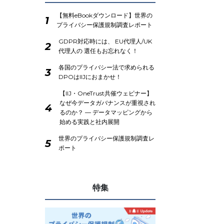
【無料eBookダウンロード】世界の
1
プライバシー保護規制調査レポート
GDPR対応時には、 EU代理人/UK
2
代理人の 選任もお忘れなく！
各国のプライバシー法で求められる
3
DPOはIIJにおまかせ！
【IIJ・OneTrust共催ウェビナー】
なぜ今データガバナンスが重視され
4
るのか？ ― データマッピングから
始める実践と社内展開
世界のプライバシー保護規制調査レ
5
ポート
特集