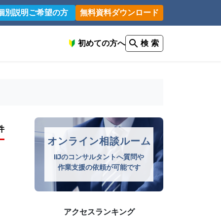
個別説明ご希望の方
無料資料ダウンロード
初めての方へ
検 索
件
オンライン相談ルーム
IIJのコンサルタントへ質問や
作業支援の依頼が可能です
アクセスランキング