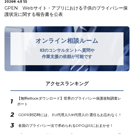
2026年 3月 3日
中国 インターネット空間における取締りを強化
オンライン相談ルーム
IIJのコンサルタントへ質問や
作業支援の依頼が可能です
アクセスランキング
【無料eBookダウンロード】世界のプライバシー保護規制調査レ
1
ポート
2
GDPR対応時には、 EU代理人/UK代理人の 選任もお忘れなく！
3
各国のプライバシー法で求められるDPOはIIJにおまかせ！