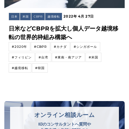
2022年 4月 27日
日本
米国
CBPR
越境移転
日米などCBPRを拡大し個人データ越境移
転の世界的枠組み構築へ
#2020年
#CBPR
#カナダ
#シンガポール
#フィリピン
#台湾
#東南・南アジア
#米国
#越境移転
#韓国
オンライン相談ルーム
IIJのコンサルタントへ質問や