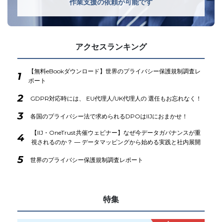
作業支援の依頼が可能です
アクセスランキング
【無料eBookダウンロード】世界のプライバシー保護規制調査レ
1
ポート
2
GDPR対応時には、 EU代理人/UK代理人の 選任もお忘れなく！
3
各国のプライバシー法で求められるDPOはIIJにおまかせ！
【IIJ・OneTrust共催ウェビナー】なぜ今データガバナンスが重
4
視されるのか？ ― データマッピングから始める実践と社内展開
5
世界のプライバシー保護規制調査レポート
特集