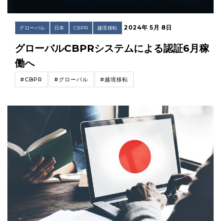
2024年 5月 8日
グローバル
日本
CBPR
越境移転
グローバルCBPRシステムによる認証6月稼
働へ
#CBPR
#グローバル
#越境移転