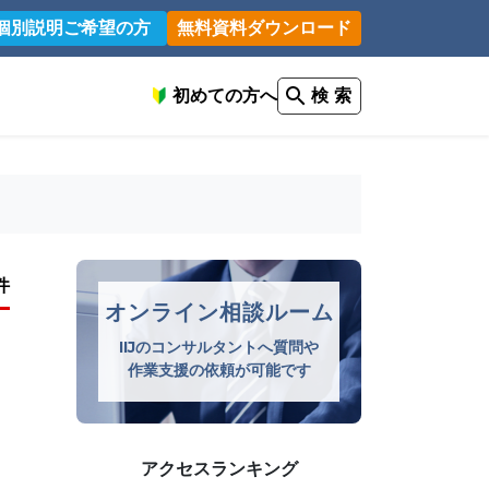
個別説明ご希望の方
無料資料ダウンロード
初めての方へ
検 索
件
オンライン相談ルーム
IIJのコンサルタントへ質問や
作業支援の依頼が可能です
アクセスランキング