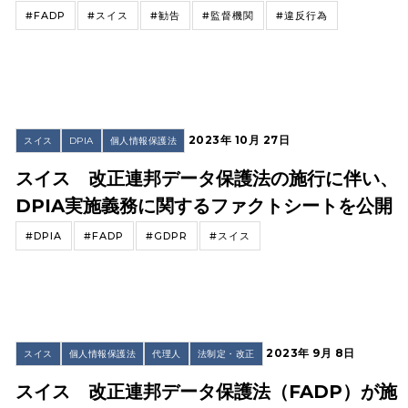
#FADP
#スイス
#勧告
#監督機関
#違反行為
2023年 10月 27日
スイス
DPIA
個人情報保護法
スイス 改正連邦データ保護法の施行に伴い、
DPIA実施義務に関するファクトシートを公開
#DPIA
#FADP
#GDPR
#スイス
2023年 9月 8日
スイス
個人情報保護法
代理人
法制定・改正
スイス 改正連邦データ保護法（FADP）が施