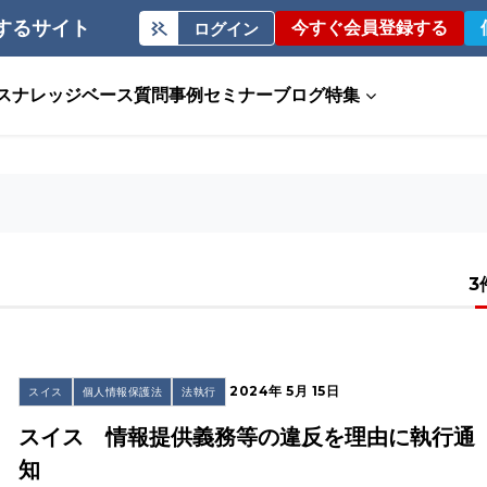
するサイト
今すぐ会員登録する
ログイン
ス
ナレッジベース
質問事例
セミナー
ブログ
特集
3
2024年 5月 15日
スイス
個人情報保護法
法執行
スイス 情報提供義務等の違反を理由に執行通
知