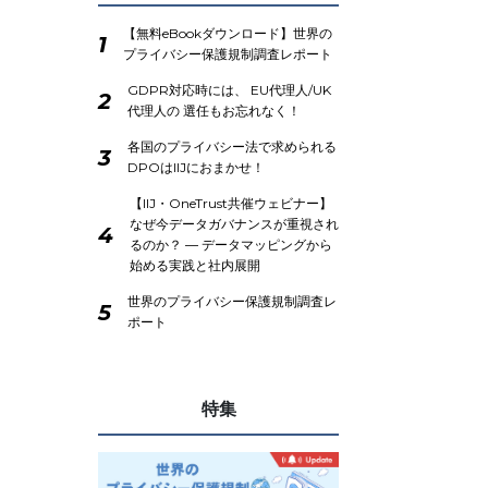
【無料eBookダウンロード】世界の
1
プライバシー保護規制調査レポート
GDPR対応時には、 EU代理人/UK
2
代理人の 選任もお忘れなく！
各国のプライバシー法で求められる
3
DPOはIIJにおまかせ！
【IIJ・OneTrust共催ウェビナー】
なぜ今データガバナンスが重視され
4
るのか？ ― データマッピングから
始める実践と社内展開
世界のプライバシー保護規制調査レ
5
ポート
特集