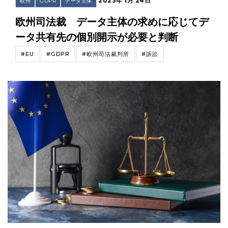
2023年 1月 24日
欧州
GDPR
データ主体
欧州司法裁 データ主体の求めに応じてデ
ータ共有先の個別開示が必要と判断
#EU
#GDPR
#欧州司法裁判所
#訴訟