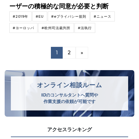
ーザーの積極的な同意が必要と判断
#2019年
#EU
#eプライバシー規則
#ニュース
#ヨーロッパ
#欧州司法裁判所
#法執行
1
2
»
オンライン相談ルーム
IIJのコンサルタントへ質問や
作業支援の依頼が可能です
アクセスランキング