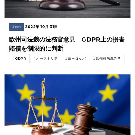
2022年 10月 31日
法執行
欧州司法裁の法務官意見 GDPR上の損害
賠償を制限的に判断
#GDPR
#オーストリア
#ヨーロッパ
#欧州司法裁判所