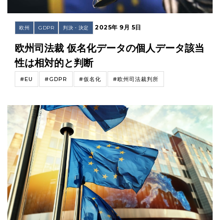
2025年 9月 5日
欧州
GDPR
判決・決定
欧州司法裁 仮名化データの個人データ該当
性は相対的と判断
#EU
#GDPR
#仮名化
#欧州司法裁判所