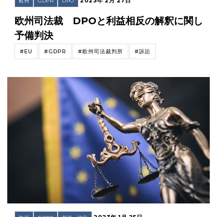
2023年 2月 27日
欧州
GDPR
DPO
欧州司法裁 DPOと利益相反の解釈に関し
予備判決
#EU
#GDPR
#欧州司法裁判所
#訴訟