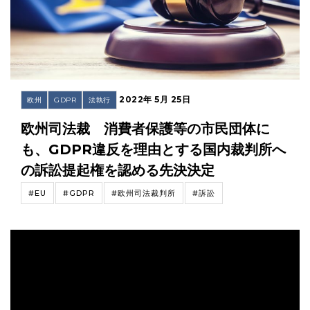
2022年 5月 25日
欧州
GDPR
法執行
欧州司法裁 消費者保護等の市民団体に
も、GDPR違反を理由とする国内裁判所へ
の訴訟提起権を認める先決決定
#EU
#GDPR
#欧州司法裁判所
#訴訟