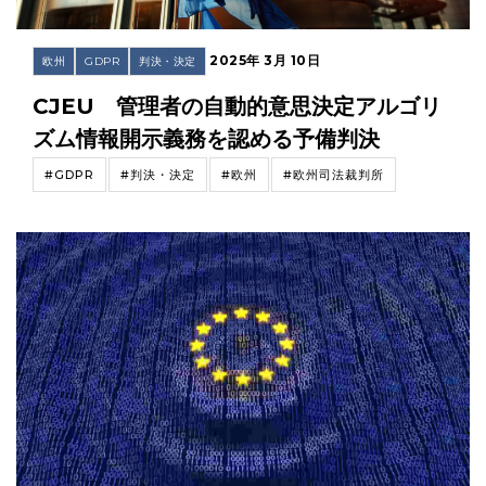
2025年 3月 10日
欧州
GDPR
判決・決定
CJEU 管理者の自動的意思決定アルゴリ
ズム情報開示義務を認める予備判決
#GDPR
#判決・決定
#欧州
#欧州司法裁判所