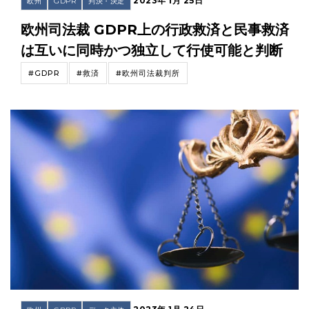
2023年 1月 25日
欧州
GDPR
判決・決定
欧州司法裁 GDPR上の行政救済と民事救済
は互いに同時かつ独立して行使可能と判断
#GDPR
#救済
#欧州司法裁判所