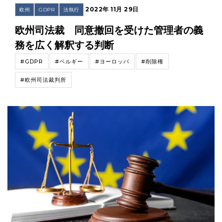
2022年 11月 29日
欧州
GDPR
法執行
欧州司法裁 同意撤回を受けた管理者の義
務を広く解釈する判断
#GDPR
#ベルギー
#ヨーロッパ
#削除権
#欧州司法裁判所