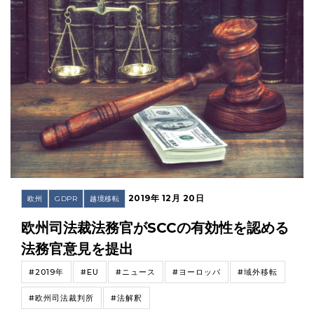
2019年 12月 20日
欧州
GDPR
越境移転
欧州司法裁法務官がSCCの有効性を認める
法務官意見を提出
#2019年
#EU
#ニュース
#ヨーロッパ
#域外移転
#欧州司法裁判所
#法解釈