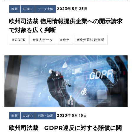
2023年 5月 23日
欧州
GDPR
データ主体
欧州司法裁 信用情報提供企業への開示請求
で対象を広く判断
#GDPR
#個人データ
#欧州
#欧州司法裁判所
2023年 5月 16日
欧州
GDPR
判決・決定
欧州司法裁 GDPR違反に対する賠償に関