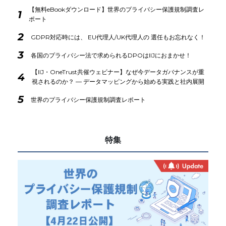
【無料eBookダウンロード】世界のプライバシー保護規制調査レ
1
ポート
2
GDPR対応時には、 EU代理人/UK代理人の 選任もお忘れなく！
3
各国のプライバシー法で求められるDPOはIIJにおまかせ！
【IIJ・OneTrust共催ウェビナー】なぜ今データガバナンスが重
4
視されるのか？ ― データマッピングから始める実践と社内展開
5
世界のプライバシー保護規制調査レポート
特集