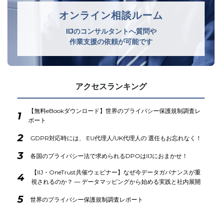
オンライン相談ルーム
IIJのコンサルタントへ質問や
作業支援の依頼が可能です
アクセスランキング
【無料eBookダウンロード】世界のプライバシー保護規制調査レ
1
ポート
2
GDPR対応時には、 EU代理人/UK代理人の 選任もお忘れなく！
3
各国のプライバシー法で求められるDPOはIIJにおまかせ！
【IIJ・OneTrust共催ウェビナー】なぜ今データガバナンスが重
4
視されるのか？ ― データマッピングから始める実践と社内展開
5
世界のプライバシー保護規制調査レポート