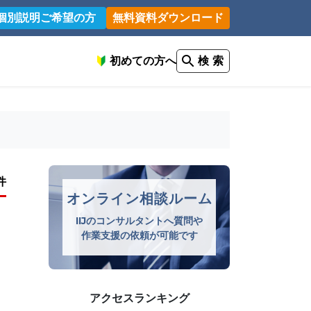
個別説明ご希望の方
無料資料ダウンロード
初めての方へ
検 索
件
オンライン相談ルーム
IIJのコンサルタントへ質問や
作業支援の依頼が可能です
アクセスランキング