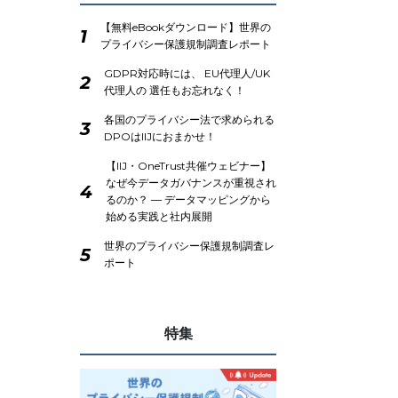
【無料eBookダウンロード】世界の
1
プライバシー保護規制調査レポート
GDPR対応時には、 EU代理人/UK
2
代理人の 選任もお忘れなく！
各国のプライバシー法で求められる
3
DPOはIIJにおまかせ！
【IIJ・OneTrust共催ウェビナー】
なぜ今データガバナンスが重視され
4
るのか？ ― データマッピングから
始める実践と社内展開
世界のプライバシー保護規制調査レ
5
ポート
特集