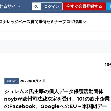
するサイト
今すぐ会員登録する
ログイン
ス
ナレッジベース
質問事例
セミナー
ブログ
特集
ド
16
2020年 8月 21日
集団訴訟
シュレムス氏主宰の個人データ保護活動団体
noybが欧州司法裁決定を受け、101の欧州企業
のFacebook、GoogleへのEU－米国間デー