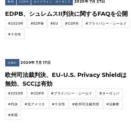
2020年 7月 27日
欧州
GDPR
ガイドライン・ガイダンス
EDPB、シュレムスII判決に関するFAQを公開
#2020年
#EDPB
#EU
#GDPR
#プライバシー・シールド
#十分性
2020年 7月 17日
法執行
欧州司法裁判決、EU-U.S. Privacy Shieldは
無効、SCCは有効
#2020年
#GDPR
#プライバシー・シールド
#ヨーロッパ
#判決
#北アメリカ
#十分性
#欧州司法裁判所
#法解釈
#米国