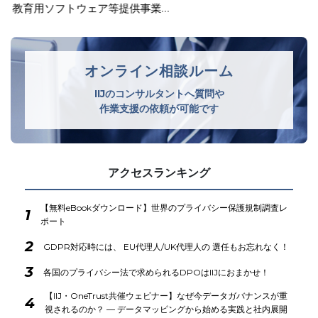
教育用ソフトウェア等提供事業…
オンライン相談ルーム
IIJのコンサルタントへ質問や
作業支援の依頼が可能です
アクセスランキング
【無料eBookダウンロード】世界のプライバシー保護規制調査レ
1
ポート
2
GDPR対応時には、 EU代理人/UK代理人の 選任もお忘れなく！
3
各国のプライバシー法で求められるDPOはIIJにおまかせ！
【IIJ・OneTrust共催ウェビナー】なぜ今データガバナンスが重
4
視されるのか？ ― データマッピングから始める実践と社内展開