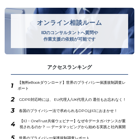
オンライン相談ルーム
IIJのコンサルタントへ質問や
作業支援の依頼が可能です
アクセスランキング
【無料eBookダウンロード】世界のプライバシー保護規制調査レ
1
ポート
2
GDPR対応時には、 EU代理人/UK代理人の 選任もお忘れなく！
3
各国のプライバシー法で求められるDPOはIIJにおまかせ！
【IIJ・OneTrust共催ウェビナー】なぜ今データガバナンスが重
4
視されるのか？ ― データマッピングから始める実践と社内展開
5
世界のプライバシー保護規制調査レポート