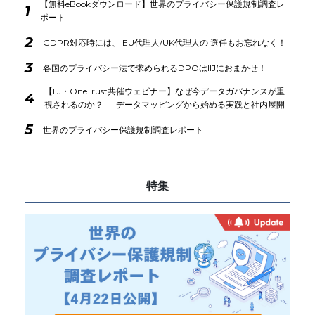
【無料eBookダウンロード】世界のプライバシー保護規制調査レ
1
ポート
2
GDPR対応時には、 EU代理人/UK代理人の 選任もお忘れなく！
3
各国のプライバシー法で求められるDPOはIIJにおまかせ！
【IIJ・OneTrust共催ウェビナー】なぜ今データガバナンスが重
4
視されるのか？ ― データマッピングから始める実践と社内展開
5
世界のプライバシー保護規制調査レポート
特集