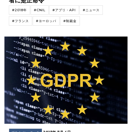
者に是正命令
#2018年
#CNIL
#アプリ・API
#ニュース
#フランス
#ヨーロッパ
#制裁金