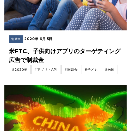
2020年 6月 5日
制裁金
米FTC、子供向けアプリのターゲティング
広告で制裁金
#2020年
#アプリ・API
#制裁金
#子ども
#米国