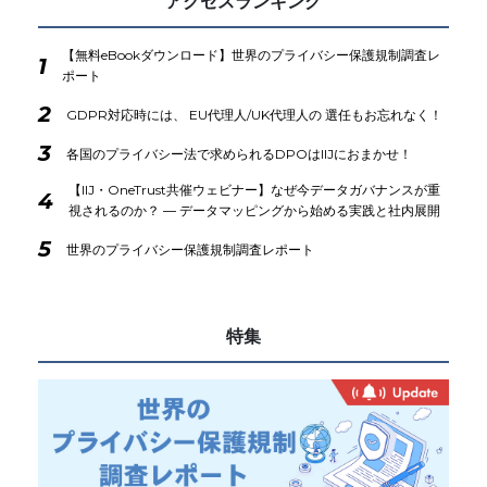
アクセスランキング
【無料eBookダウンロード】世界のプライバシー保護規制調査レ
1
ポート
2
GDPR対応時には、 EU代理人/UK代理人の 選任もお忘れなく！
3
各国のプライバシー法で求められるDPOはIIJにおまかせ！
【IIJ・OneTrust共催ウェビナー】なぜ今データガバナンスが重
4
視されるのか？ ― データマッピングから始める実践と社内展開
5
世界のプライバシー保護規制調査レポート
特集