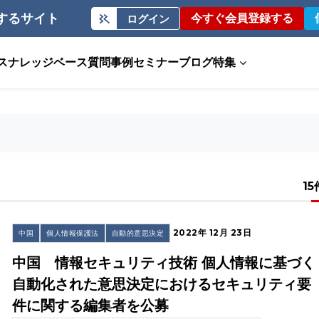
するサイト
今すぐ会員登録する
ログイン
ス
ナレッジベース
質問事例
セミナー
ブログ
特集
15
2022年 12月 23日
中国
個人情報保護法
自動的意思決定
中国 情報セキュリティ技術 個人情報に基づく
自動化された意思決定におけるセキュリティ要
件に関する編集者を公募