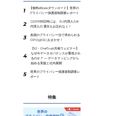
【無料eBookダウンロード】世界の
1
プライバシー保護規制調査レポート
GDPR対応時には、 EU代理人/UK
2
代理人の 選任もお忘れなく！
各国のプライバシー法で求められる
3
DPOはIIJにおまかせ！
【IIJ・OneTrust共催ウェビナー】
なぜ今データガバナンスが重視され
4
るのか？ ― データマッピングから
始める実践と社内展開
世界のプライバシー保護規制調査レ
5
ポート
特集