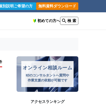
個別説明ご希望の方
無料資料ダウンロード
初めての方へ
検 索
件
オンライン相談ルーム
IIJのコンサルタントへ質問や
作業支援の依頼が可能です
アクセスランキング