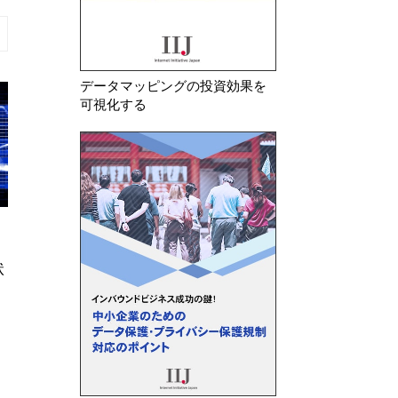
データマッピングの投資効果を
可視化する
2026年 8月 6日
2026年 7月 3日
け
中国 「情報セキュリティ技術
【更新】中国デー
個人情報セキュリティ規範（意見
関連法規・ガイド
募集案）」に関する意見募…