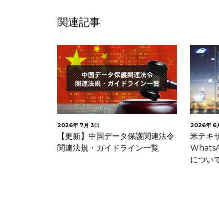
関連記事
2026年 6月 5日
2026年 4
保護関連法令
米テキサス州 司法長官が
GPEN
イン一覧
WhatsAppらのプライバシー侵害
おける
について提訴
況に関