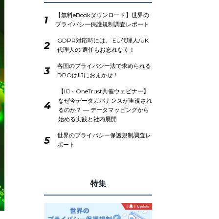
【無料eBookダウンロード】世界の
1
プライバシー保護規制調査レポート
GDPR対応時には、 EU代理人/UK
2
代理人の 選任もお忘れなく！
各国のプライバシー法で求められる
3
DPOはIIJにおまかせ！
【IIJ・OneTrust共催ウェビナー】
なぜ今データガバナンスが重視され
4
るのか？ ― データマッピングから
始める実践と社内展開
世界のプライバシー保護規制調査レ
5
ポート
特集