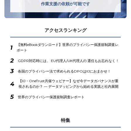
作業支援の依頼が可能です
アクセスランキング
【無料eBookダウンロード】世界のプライバシー保護規制調査レ
1
ポート
2
GDPR対応時には、 EU代理人/UK代理人の 選任もお忘れなく！
3
各国のプライバシー法で求められるDPOはIIJにおまかせ！
【IIJ・OneTrust共催ウェビナー】なぜ今データガバナンスが重
4
視されるのか？ ― データマッピングから始める実践と社内展開
5
世界のプライバシー保護規制調査レポート
特集