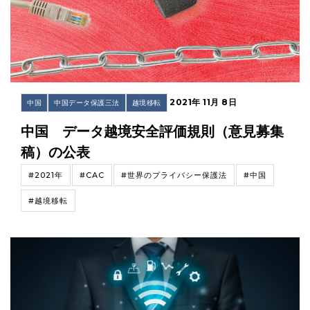
2021年 11月 8日
中国
中国データ保護三法
越境移転
中国 データ越境安全評価規則（意見募集
稿）の公表
#2021年
#CAC
#世界のプライバシー保護法
#中国
#越境移転