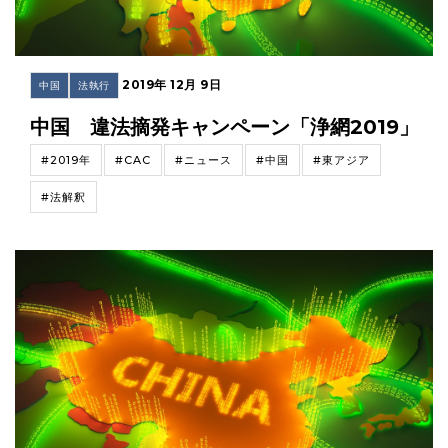
2019年 12月 9日
中国
法執行
中国 違法摘発キャンペーン「浄網2019」
#2019年
#CAC
#ニュース
#中国
#東アジア
#法解釈