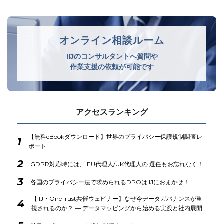
オンライン相談ルーム
IIJのコンサルタントへ質問や
作業支援の依頼が可能です
アクセスランキング
【無料eBookダウンロード】世界のプライバシー保護規制調査レ
1
ポート
2
GDPR対応時には、 EU代理人/UK代理人の 選任もお忘れなく！
3
各国のプライバシー法で求められるDPOはIIJにおまかせ！
【IIJ・OneTrust共催ウェビナー】なぜ今データガバナンスが重
4
視されるのか？ ― データマッピングから始める実践と社内展開