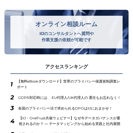
オンライン相談ルーム
IIJのコンサルタントへ質問や
作業支援の依頼が可能です
アクセスランキング
【無料eBookダウンロード】世界のプライバシー保護規制調査レ
1
ポート
2
GDPR対応時には、 EU代理人/UK代理人の 選任もお忘れなく！
3
各国のプライバシー法で求められるDPOはIIJにおまかせ！
【IIJ・OneTrust共催ウェビナー】なぜ今データガバナンスが重
4
視されるのか？ ― データマッピングから始める実践と社内展開