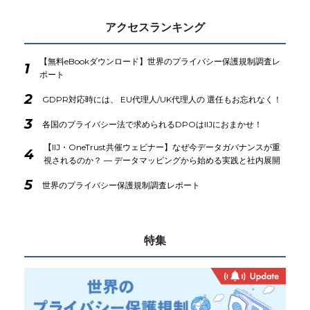
アクセスランキング
【無料eBookダウンロード】世界のプライバシー保護規制調査レ
1
ポート
2
GDPR対応時には、 EU代理人/UK代理人の 選任もお忘れなく！
3
各国のプライバシー法で求められるDPOはIIJにおまかせ！
【IIJ・OneTrust共催ウェビナー】なぜ今データガバナンスが重
4
視されるのか？ ― データマッピングから始める実践と社内展開
5
世界のプライバシー保護規制調査レポート
特集