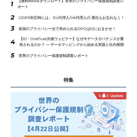
【無料eBookダウンロード】世界のプライバシー保護規制調査レ
1
ポート
2
GDPR対応時には、 EU代理人/UK代理人の 選任もお忘れなく！
3
各国のプライバシー法で求められるDPOはIIJにおまかせ！
【IIJ・OneTrust共催ウェビナー】なぜ今データガバナンスが重
4
視されるのか？ ― データマッピングから始める実践と社内展開
5
世界のプライバシー保護規制調査レポート
特集