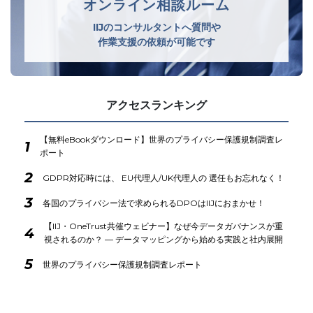
オンライン相談ルーム
IIJのコンサルタントへ質問や
作業支援の依頼が可能です
アクセスランキング
【無料eBookダウンロード】世界のプライバシー保護規制調査レ
1
ポート
2
GDPR対応時には、 EU代理人/UK代理人の 選任もお忘れなく！
3
各国のプライバシー法で求められるDPOはIIJにおまかせ！
【IIJ・OneTrust共催ウェビナー】なぜ今データガバナンスが重
4
視されるのか？ ― データマッピングから始める実践と社内展開
5
世界のプライバシー保護規制調査レポート