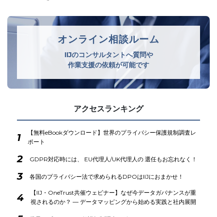
オンライン相談ルーム
IIJのコンサルタントへ質問や
作業支援の依頼が可能です
アクセスランキング
【無料eBookダウンロード】世界のプライバシー保護規制調査レ
1
ポート
2
GDPR対応時には、 EU代理人/UK代理人の 選任もお忘れなく！
3
各国のプライバシー法で求められるDPOはIIJにおまかせ！
【IIJ・OneTrust共催ウェビナー】なぜ今データガバナンスが重
4
視されるのか？ ― データマッピングから始める実践と社内展開