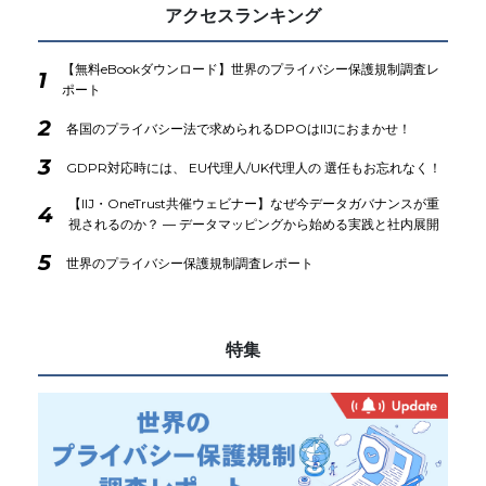
アクセスランキング
【無料eBookダウンロード】世界のプライバシー保護規制調査レ
1
ポート
2
各国のプライバシー法で求められるDPOはIIJにおまかせ！
3
GDPR対応時には、 EU代理人/UK代理人の 選任もお忘れなく！
【IIJ・OneTrust共催ウェビナー】なぜ今データガバナンスが重
4
視されるのか？ ― データマッピングから始める実践と社内展開
5
世界のプライバシー保護規制調査レポート
特集