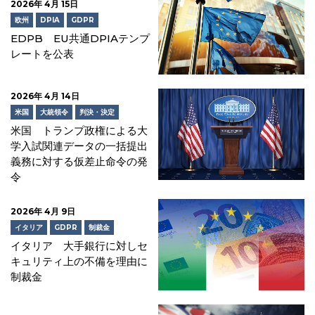
2026年 4月 15日
欧州
DPIA
GDPR
EDPB EU共通DPIAテンプ
レートを公表
2026年 4月 14日
米国
大統領令
判決・決定
米国 トランプ政権による大
学入試関連データの一括提出
義務に対する仮差止命令の発
令
2026年 4月 9日
イタリア
GDPR
制裁金
イタリア 大手銀行に対しセ
キュリティ上の不備を理由に
制裁金