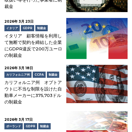
裁金
2026年 3月 23日
イタリア
GDPR
制裁金
イタリア 顧客情報を利用し
て無断で契約を締結した企業
にGDPR違反で200万ユーロ
の制裁金
2026年 3月 18日
カリフォルニア州
CCPA
制裁金
カリフォルニア州 オプトア
ウトに不当な制限を設けた自
動車メーカーに375,703ドル
の制裁金
2026年 3月 17日
ポーランド
GDPR
制裁金