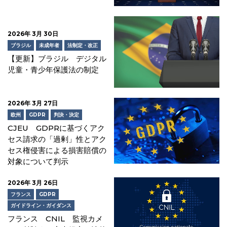
2026年 3月 30日
ブラジル
未成年者
法制定・改正
【更新】ブラジル デジタル
児童・青少年保護法の制定
2026年 3月 27日
欧州
GDPR
判決・決定
CJEU GDPRに基づくアク
セス請求の「過剰」性とアク
セス権侵害による損害賠償の
対象について判示
2026年 3月 26日
フランス
GDPR
ガイドライン・ガイダンス
フランス CNIL 監視カメ