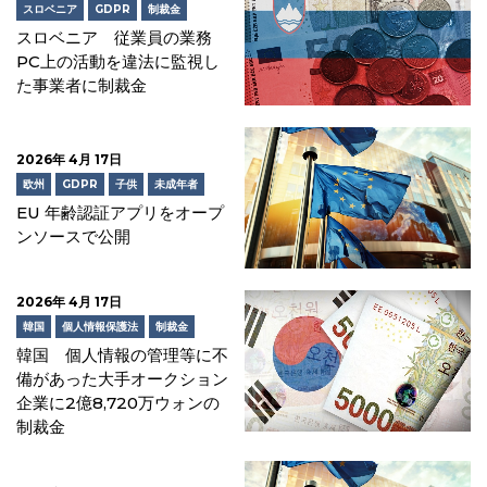
スロベニア
GDPR
制裁金
スロベニア 従業員の業務
PC上の活動を違法に監視し
た事業者に制裁金
2026年 4月 17日
欧州
GDPR
子供
未成年者
EU 年齢認証アプリをオープ
ンソースで公開
2026年 4月 17日
韓国
個人情報保護法
制裁金
韓国 個人情報の管理等に不
備があった大手オークション
企業に2億8,720万ウォンの
制裁金