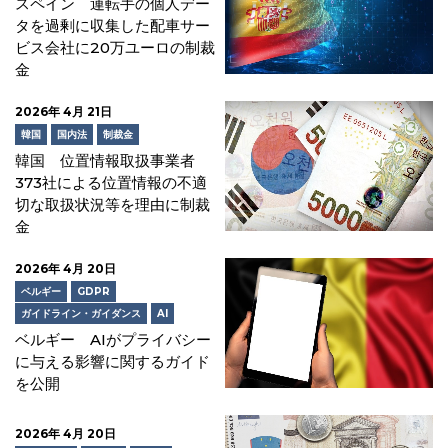
スペイン 運転手の個人デー
タを過剰に収集した配車サー
ビス会社に20万ユーロの制裁
金
2026年 4月 21日
韓国
国内法
制裁金
韓国 位置情報取扱事業者
373社による位置情報の不適
切な取扱状況等を理由に制裁
金
2026年 4月 20日
ベルギー
GDPR
ガイドライン・ガイダンス
AI
ベルギー AIがプライバシー
に与える影響に関するガイド
を公開
2026年 4月 20日