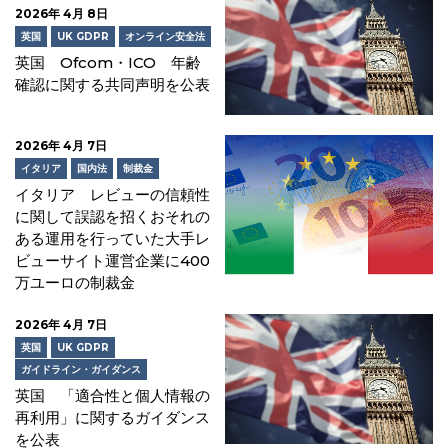
2026年 4月 8日
英国
UK GDPR
オンライン安全法
英国 Ofcom・ICO 年齢
確認に関する共同声明を公表
2026年 4月 7日
イタリア
国内法
制裁金
イタリア レビューの信頼性
に関して誤認を招くおそれの
ある運用を行っていた大手レ
ビューサイト運営企業に400
万ユーロの制裁金
2026年 4月 7日
英国
UK GDPR
ガイドライン・ガイダンス
英国 「適合性と個人情報の
再利用」に関するガイダンス
を公表