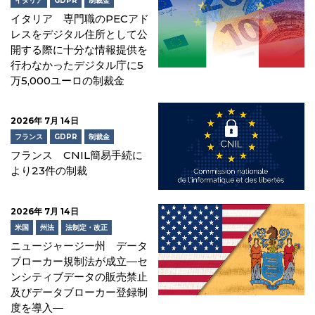
イタリア
GDPR
制裁金
イタリア 専門職のPECアド
レスをデジタル住所として公
開する際に十分な情報提供を
行わなかったデジタル庁に5
万5,000ユーロの制裁金
2026年 7月 14日
フランス
GDPR
制裁金
フランス CNIL簡易手続に
より23件の制裁
2026年 7月 14日
米国
州法
法制定・改正
ニュージャージー州 データ
ブローカー規制法が成立―セ
ンシティブデータの販売禁止
及びデータブローカー登録制
度を導入―