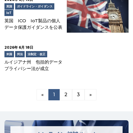
英国
ガイドライン・ガイダンス
IoT
英国 ICO IoT製品の個人
データ保護ガイダンスを公表
2026年 6月 18日
米国
州法
法制定・改正
ルイジアナ州 包括的データ
プライバシー法が成立
«
1
2
3
»