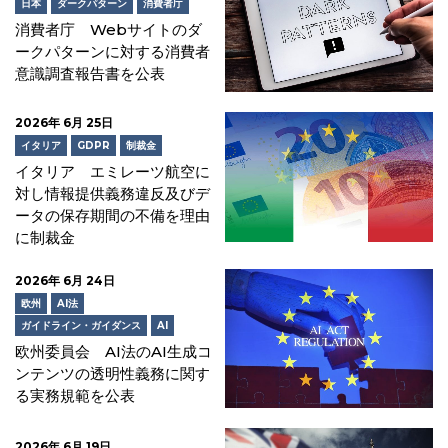
日本
ダークパターン
消費者庁
消費者庁 Webサイトのダ
ークパターンに対する消費者
意識調査報告書を公表
2026年 6月 25日
イタリア
GDPR
制裁金
イタリア エミレーツ航空に
対し情報提供義務違反及びデ
ータの保存期間の不備を理由
に制裁金
2026年 6月 24日
欧州
AI法
ガイドライン・ガイダンス
AI
欧州委員会 AI法のAI生成コ
ンテンツの透明性義務に関す
る実務規範を公表
2026年 6月 19日