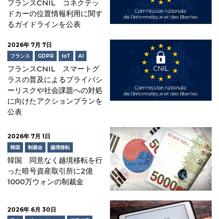
フランスCNIL コネクテッ
ドカーの位置情報利用に関す
るガイドラインを公表
2026年 7月 7日
フランス
GDPR
IoT
AI
フランスCNIL スマートグ
ラスの普及によるプライバシ
ーリスクや社会課題への対処
に向けたアクションプランを
公表
2026年 7月 1日
韓国
制裁金
越境移転
韓国 同意なく越境移転を行
った暗号資産取引所に2億
1000万ウォンの制裁金
2026年 6月 30日