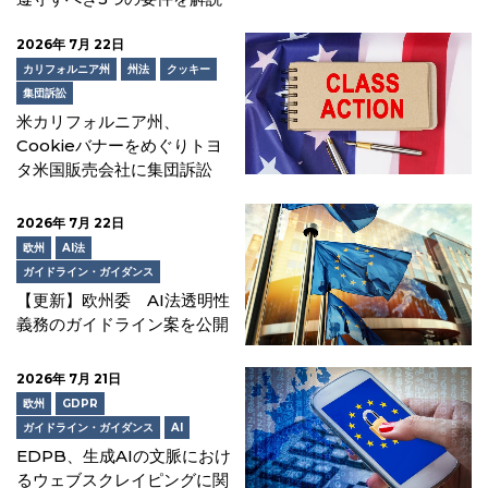
2026年 7月 22日
カリフォルニア州
州法
クッキー
集団訴訟
米カリフォルニア州、
Cookieバナーをめぐりトヨ
タ米国販売会社に集団訴訟
2026年 7月 22日
欧州
AI法
ガイドライン・ガイダンス
【更新】欧州委 AI法透明性
義務のガイドライン案を公開
2026年 7月 21日
欧州
GDPR
ガイドライン・ガイダンス
AI
EDPB、生成AIの文脈におけ
るウェブスクレイピングに関