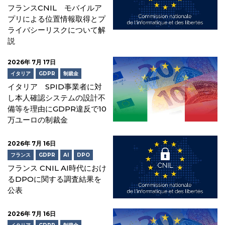
フランスCNIL モバイルア
プリによる位置情報取得とプ
ライバシーリスクについて解
説
2026年 7月 17日
イタリア
GDPR
制裁金
イタリア SPID事業者に対
し本人確認システムの設計不
備等を理由にGDPR違反で10
万ユーロの制裁金
2026年 7月 16日
フランス
GDPR
AI
DPO
フランス CNIL AI時代におけ
るDPOに関する調査結果を
公表
2026年 7月 16日