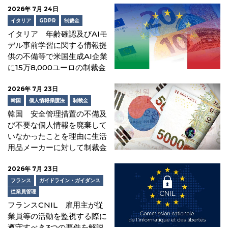
2026年 7月 24日
イタリア
GDPR
制裁金
イタリア 年齢確認及びAIモ
デル事前学習に関する情報提
供の不備等で米国生成AI企業
に15万8,000ユーロの制裁金
2026年 7月 23日
韓国
個人情報保護法
制裁金
韓国 安全管理措置の不備及
び不要な個人情報を廃棄して
いなかったことを理由に生活
用品メーカーに対して制裁金
2026年 7月 23日
フランス
ガイドライン・ガイダンス
従業員管理
フランスCNIL 雇用主が従
業員等の活動を監視する際に
遵守すべき3つの要件を解説