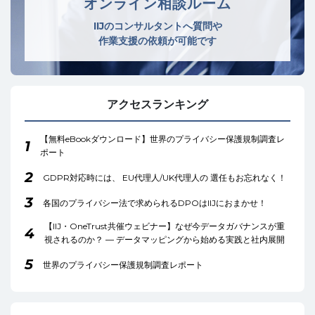
オンライン相談ルーム
IIJのコンサルタントへ質問や
作業支援の依頼が可能です
アクセスランキング
【無料eBookダウンロード】世界のプライバシー保護規制調査レ
1
ポート
2
GDPR対応時には、 EU代理人/UK代理人の 選任もお忘れなく！
3
各国のプライバシー法で求められるDPOはIIJにおまかせ！
【IIJ・OneTrust共催ウェビナー】なぜ今データガバナンスが重
4
視されるのか？ ― データマッピングから始める実践と社内展開
5
世界のプライバシー保護規制調査レポート