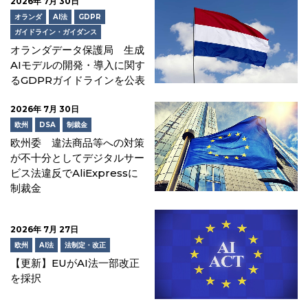
2026年 7月 30日
オランダ
AI法
GDPR
ガイドライン・ガイダンス
オランダデータ保護局 生成
AIモデルの開発・導入に関す
るGDPRガイドラインを公表
2026年 7月 30日
欧州
DSA
制裁金
欧州委 違法商品等への対策
が不十分としてデジタルサー
ビス法違反でAliExpressに
制裁金
2026年 7月 27日
欧州
AI法
法制定・改正
【更新】EUがAI法一部改正
を採択