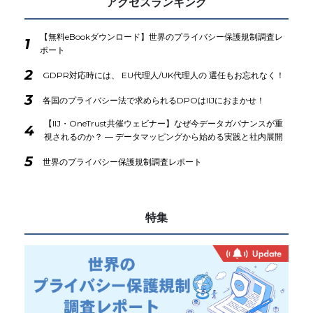
アクセスランキング
【無料eBookダウンロード】世界のプライバシー保護規制調査レ
1
ポート
2
GDPR対応時には、 EU代理人/UK代理人の 選任もお忘れなく！
3
各国のプライバシー法で求められるDPOはIIJにおまかせ！
【IIJ・OneTrust共催ウェビナー】なぜ今データガバナンスが重
4
視されるのか？ ― データマッピングから始める実践と社内展開
5
世界のプライバシー保護規制調査レポート
特集