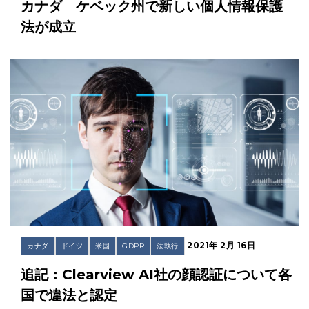
カナダ ケベック州で新しい個人情報保護
法が成立
2021年 2月 16日
カナダ
ドイツ
米国
GDPR
法執行
追記：Clearview AI社の顔認証について各
国で違法と認定