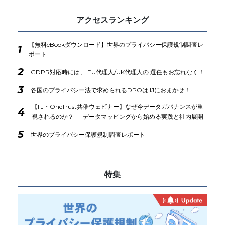
アクセスランキング
【無料eBookダウンロード】世界のプライバシー保護規制調査レ
1
ポート
2
GDPR対応時には、 EU代理人/UK代理人の 選任もお忘れなく！
3
各国のプライバシー法で求められるDPOはIIJにおまかせ！
【IIJ・OneTrust共催ウェビナー】なぜ今データガバナンスが重
4
視されるのか？ ― データマッピングから始める実践と社内展開
5
世界のプライバシー保護規制調査レポート
特集