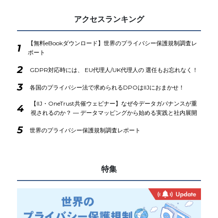
アクセスランキング
【無料eBookダウンロード】世界のプライバシー保護規制調査レ
1
ポート
2
GDPR対応時には、 EU代理人/UK代理人の 選任もお忘れなく！
3
各国のプライバシー法で求められるDPOはIIJにおまかせ！
【IIJ・OneTrust共催ウェビナー】なぜ今データガバナンスが重
4
視されるのか？ ― データマッピングから始める実践と社内展開
5
世界のプライバシー保護規制調査レポート
特集