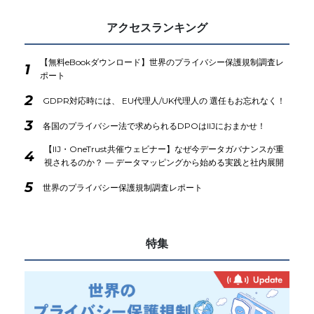
アクセスランキング
【無料eBookダウンロード】世界のプライバシー保護規制調査レ
1
ポート
2
GDPR対応時には、 EU代理人/UK代理人の 選任もお忘れなく！
3
各国のプライバシー法で求められるDPOはIIJにおまかせ！
【IIJ・OneTrust共催ウェビナー】なぜ今データガバナンスが重
4
視されるのか？ ― データマッピングから始める実践と社内展開
5
世界のプライバシー保護規制調査レポート
特集