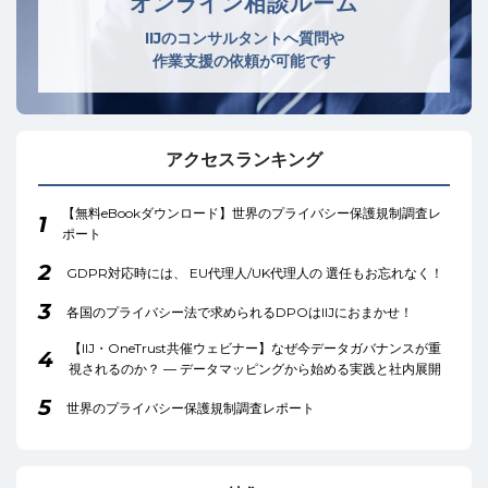
オンライン相談ルーム
IIJのコンサルタントへ質問や
作業支援の依頼が可能です
アクセスランキング
【無料eBookダウンロード】世界のプライバシー保護規制調査レ
1
ポート
2
GDPR対応時には、 EU代理人/UK代理人の 選任もお忘れなく！
3
各国のプライバシー法で求められるDPOはIIJにおまかせ！
【IIJ・OneTrust共催ウェビナー】なぜ今データガバナンスが重
4
視されるのか？ ― データマッピングから始める実践と社内展開
5
世界のプライバシー保護規制調査レポート