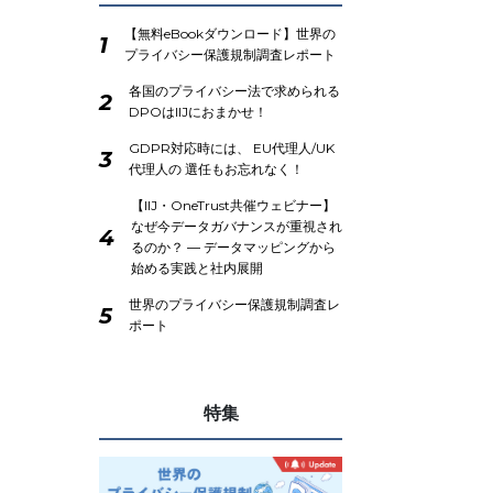
【無料eBookダウンロード】世界の
1
プライバシー保護規制調査レポート
各国のプライバシー法で求められる
2
DPOはIIJにおまかせ！
GDPR対応時には、 EU代理人/UK
3
代理人の 選任もお忘れなく！
【IIJ・OneTrust共催ウェビナー】
なぜ今データガバナンスが重視され
4
るのか？ ― データマッピングから
始める実践と社内展開
世界のプライバシー保護規制調査レ
5
ポート
特集