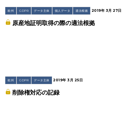
2019年 3月 27日
欧州
GDPR
データ主体
個人データ
適法根拠
原産地証明取得の際の適法根拠
2019年 3月 25日
欧州
GDPR
データ主体
削除権対応の記録