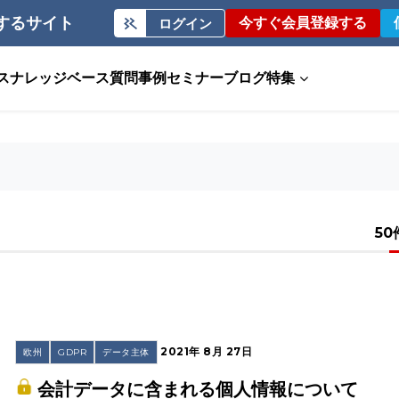
するサイト
今すぐ会員登録する
ログイン
ス
ナレッジベース
質問事例
セミナー
ブログ
特集
50
2021年 8月 27日
欧州
GDPR
データ主体
会計データに含まれる個人情報について