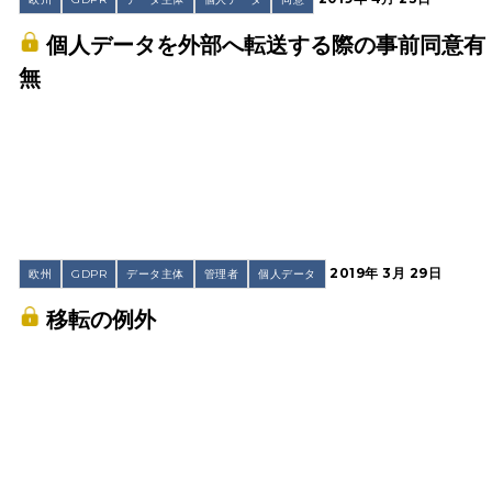
個人データを外部へ転送する際の事前同意有
無
2019年 3月 29日
欧州
GDPR
データ主体
管理者
個人データ
移転の例外