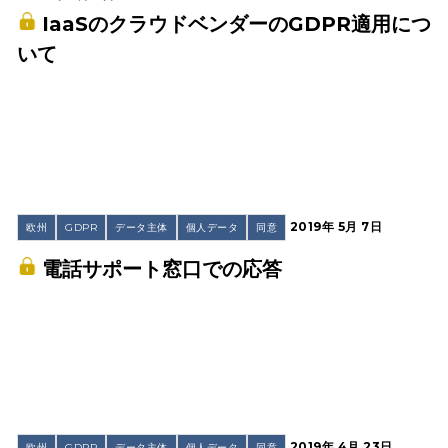
IaaSのクラウドベンダーのGDPR適用につ
いて
2019年 5月 7日
欧州
GDPR
データ主体
個人データ
同意
電話サポート窓口での応答
2019年 4月 23日
欧州
GDPR
データ主体
個人データ
同意