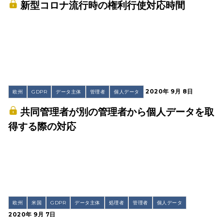
新型コロナ流行時の権利行使対応時間
2020年 9月 8日
欧州
GDPR
データ主体
管理者
個人データ
共同管理者が別の管理者から個人データを取
得する際の対応
欧州
米国
GDPR
データ主体
処理者
管理者
個人データ
2020年 9月 7日