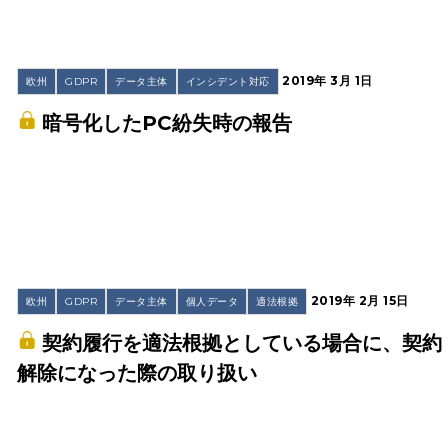
2019年 3月 1日
欧州
GDPR
データ主体
インシデント対応
暗号化したPC紛失時の報告
2019年 2月 15日
欧州
GDPR
データ主体
個人データ
適法根拠
契約履行を適法根拠としている場合に、契約
解除になった際の取り扱い