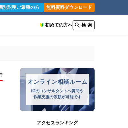
個別説明ご希望の方
無料資料ダウンロード
初めての方へ
検 索
件
オンライン相談ルーム
IIJのコンサルタントへ質問や
作業支援の依頼が可能です
アクセスランキング